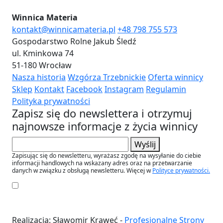
Winnica Materia
kontakt@winnicamateria.pl
+48 798 755 573
Gospodarstwo Rolne Jakub Śledź
ul. Kminkowa 74
51-180 Wrocław
Nasza historia
Wzgórza Trzebnickie
Oferta winnicy
Sklep
Kontakt
Facebook
Instagram
Regulamin
Polityka prywatności
Zapisz się do newslettera i otrzymuj
najnowsze informacje z życia winnicy
Wyślij
Zapisując się do newsletteru, wyrażasz zgodę na wysyłanie do ciebie
informacji handlowych na wskazany adres oraz na przetwarzanie
danych w związku z obsługą newsletteru. Więcej w
Polityce prywatności.
Realizacja: Sławomir Kraweć -
Profesjonalne Strony