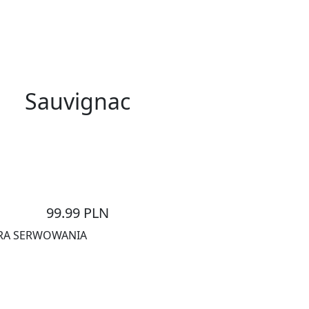
Nasze wina
Sauvignac
abłka, a w tle niesmiała czarna porzeczka i delikatne nuty
sc, mocny, żywy smak. Świetne do kuchni azjatyckiej, ale
elikatnych serów. Sauvignac to wino o dużej ekpresji,
tworzone po to, by zachwycac.
99.99
PLN
RA SERWOWANIA