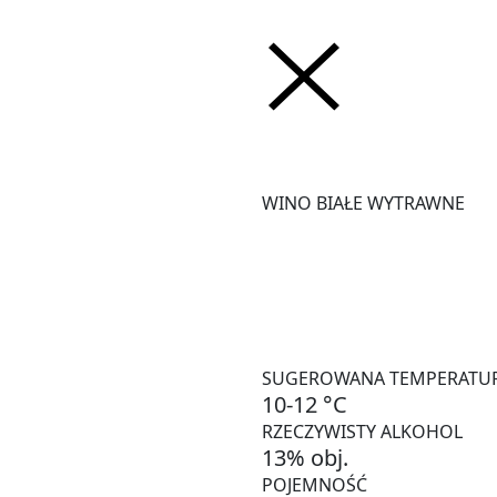
WINO BIAŁE WYTRAWNE
Soczyste morele, dojrzałe j
limonki. Stabilna kwasowo
też do owoców morza i d
s
SUGEROWANA TEMPERATU
10-12 °C
RZECZYWISTY ALKOHOL
13% obj.
POJEMNOŚĆ